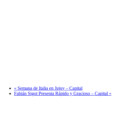
«
Semana de Italia en Jujuy – Capital
Fabián Sigot Presenta Rápido y Gracioso – Capital
»